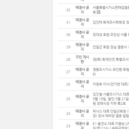
애경사 공
서울특별시가스판매업협동
32
지
혼
애경사 공
31
김인태 화재조사학회장 
지
애경사 공
30
강대성 회원 모친상 서울 
지
애경사 공
29
안일근 회원 장남 결혼식 
지
구인 게시
28
[완료] 화재안전 특별조사
판
애경사 공
경동도시가스 최인환 회원님의
27
지
6)
애경사 공
26
이현호 이사(전가련 대표)
지
김진철 서울도시가스 대표
애경사 공
25
5월 19일, 발인:5월 21
지
원 장례식장 지하 특2호
애경사 공
위너스 대표 안일근회원 
24
지
장) 장녀 애라양 결혼 알림
애경사 공
E1 충전소 대표 이종순 L
23
지
일(토)12시 / 송파구청