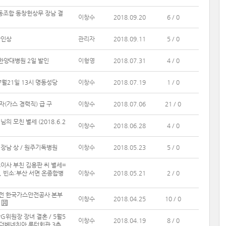
조합 동창헌상무 장남 결
이창수
2018.09.20
6 / 0
장인상
관리자
2018.09.11
5 / 0
한양대병원 2일 발인
이형영
2018.07.31
4 / 0
7월21일 13시 명동성당
이창수
2018.07.19
1 / 0
자(가스 경력직) 급 구
이창수
2018.07.06
21 / 0
 모친 별세 (2018.6.2
이창수
2018.06.28
4 / 0
 장남 상 / 원주기독병원
이창수
2018.05.23
5 / 0
이사 부친 김용판 씨 별세=
일, 빈소:부산 서면 온종합병
이창수
2018.05.21
2 / 0
(전 한국가스안전공사 본부
이창수
2018.04.25
10 / 0
PG위원장 장녀 결혼 / 5월5
이창수
2018.04.19
8 / 0
앞 더베네치아 루터회관 3층