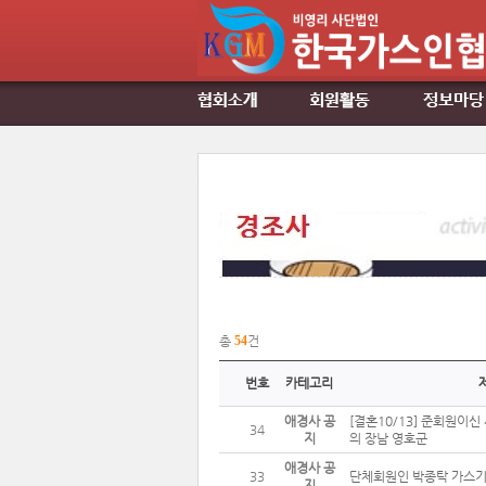
총
54
건
번호
카테고리
애경사 공
[결혼10/13] 준회원이
34
지
의 장남 영호군
애경사 공
33
단체회원인 박종탁 가스
지