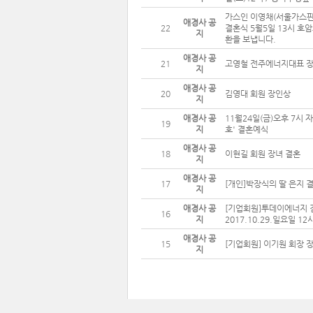
가스인 이영채(서울가스판
애경사 공
22
결혼식 5월5일 13시 호
지
환을 보냅니다.
애경사 공
21
고영철 전주에너지대표 장
지
애경사 공
20
김영대 회원 장인상
지
애경사 공
11월24일(금)오후 7시 
19
지
호' 결혼예식
애경사 공
18
이현길 회원 장녀 결혼
지
애경사 공
17
[개인]박장식의 딸 은지 
지
애경사 공
[기업회원]투데이에너지 
16
지
2017.10.29.일요일 
애경사 공
15
[기업회원] 이기원 회장 
지