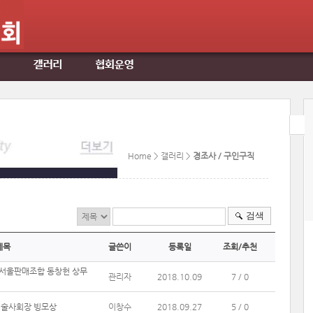
Home > 갤러리 >
경조사 / 구인구직
검색
제목
글쓴이
등록일
조회/추천
신 서울판매조합 동창헌 상무
관리자
2018.10.09
7 / 0
기술사회장 빙모상
이창수
2018.09.27
5 / 0